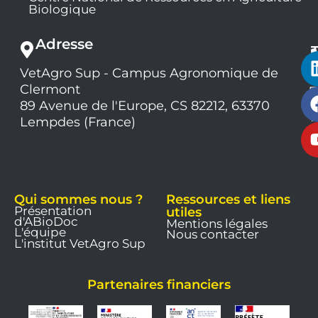
Biologique
Adresse
VetAgro Sup - Campus Agronomique de
0
Clermont
7
9
89 Avenue de l'Europe, CS 82212, 63370
1
Lempdes (France)
9
Qui sommes nous ?
Ressources et liens
Présentation
utiles
d'ABioDoc
Mentions légales
L'équipe
Nous contacter
L'institut VetAgro Sup
Partenaires financiers