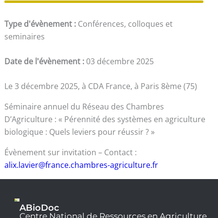
Type d'évènement :
Conférences, colloques et
seminaires
Date de l'évènement :
03 décembre 2025
Le 3 décembre 2025, à CDA France, à Paris 8ème (75)
Séminaire annuel du Réseau des Chambres
D’Agriculture : « Pérennité des systèmes en agriculture
biologique : Quels leviers pour réussir ? »
Évènement sur invitation – Contact :
alix.lavier@france.chambres-agriculture.fr
ABioDoc
Centre National de Ressources en Agriculture