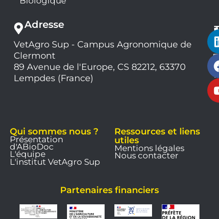
Biologique
Adresse
VetAgro Sup - Campus Agronomique de
0
Clermont
7
9
89 Avenue de l'Europe, CS 82212, 63370
1
Lempdes (France)
9
Qui sommes nous ?
Ressources et liens
Présentation
utiles
d'ABioDoc
Mentions légales
L'équipe
Nous contacter
L'institut VetAgro Sup
Partenaires financiers