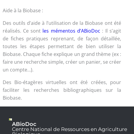
Aide à la Biobase :
Des outils d’aide à l’utilisation de la Biobase ont été
réalisés. Ce sont
les mémentos d’ABioDoc
: Il s’agit
de fiches pratiques reprenant, de façon détaillée,
toutes les étapes permettant de bien utiliser la
Biobase. Chaque fiche explique un grand thème (ex :
faire une recherche simple, créer un panier, se créer
un compte…).
Des Bio-étagères virtuelles ont été créées, pour
faciliter les recherches bibliographiques sur la
Biobase.
ABioDoc
Centre National de Ressources en Agriculture