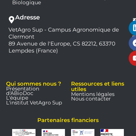
Biologique
Adresse
VetAgro Sup - Campus Agronomique de
0
Clermont
7
9
89 Avenue de l'Europe, CS 82212, 63370
1
Lempdes (France)
9
Qui sommes nous ?
Ressources et liens
Présentation
utiles
d'ABioDoc
Mentions légales
L'équipe
Nous contacter
L'institut VetAgro Sup
Partenaires financiers