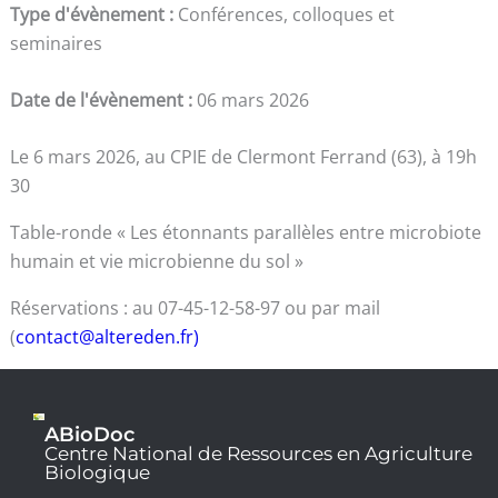
Type d'évènement :
Conférences, colloques et
seminaires
Date de l'évènement :
06 mars 2026
Le 6 mars 2026, au CPIE de Clermont Ferrand (63), à 19h
30
Table-ronde « Les étonnants parallèles entre microbiote
humain et vie microbienne du sol »
Réservations : au 07-45-12-58-97 ou par mail
(
contact@altereden.fr)
ABioDoc
Centre National de Ressources en Agriculture
Biologique