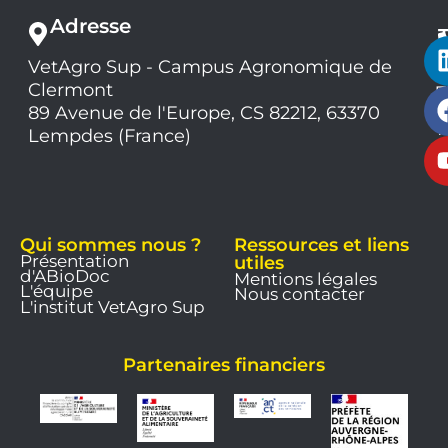
Adresse
VetAgro Sup - Campus Agronomique de
0
Clermont
7
9
89 Avenue de l'Europe, CS 82212, 63370
1
Lempdes (France)
9
Qui sommes nous ?
Ressources et liens
Présentation
utiles
d'ABioDoc
Mentions légales
L'équipe
Nous contacter
L'institut VetAgro Sup
Partenaires financiers