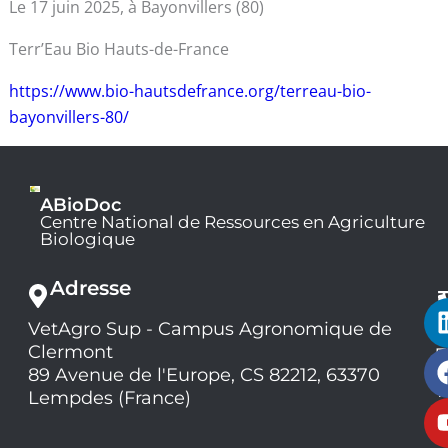
Le 17 juin 2025, à Bayonvillers (80)
Terr’Eau Bio Hauts-de-France
https://www.bio-hautsdefrance.org/terreau-bio-
bayonvillers-80/
ABioDoc
Centre National de Ressources en Agriculture
Biologique
Adresse
VetAgro Sup - Campus Agronomique de
0
Clermont
7
9
89 Avenue de l'Europe, CS 82212, 63370
1
Lempdes (France)
9