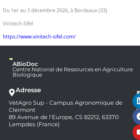
Du 1er au 3 décembre 2026, à Bordeaux (33)
Vinitech-Sifel
https://www.vinitech-sifel.com/
ABioDoc
Centre National de Ressources en Agriculture
Biologique
Adresse
VetAgro Sup - Campus Agronomique de
0
Clermont
7
9
89 Avenue de l'Europe, CS 82212, 63370
1
Lempdes (France)
9