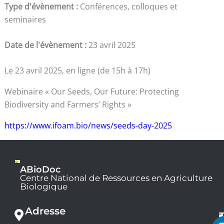
Type d'évènement :
Conférences, colloques et
seminaires
Date de l'évènement :
23 avril 2025
Le 23 avril 2025, en ligne (de 15h à 17h)
Webinaire « Our Seeds, Our Future: Protecting
Biodiversity and Farmers’ Rights »
https://www.ifoam.bio/news/seeds-day-2025
ABioDoc
Centre National de Ressources en Agriculture
Biologique
Adresse