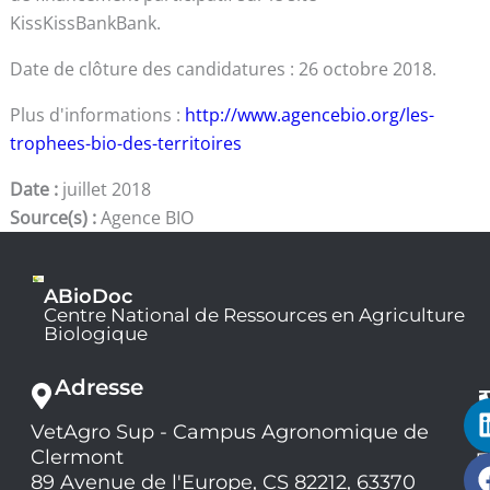
KissKissBankBank.
Date de clôture des candidatures : 26 octobre 2018.
Plus d'informations :
http://www.agencebio.org/les-
trophees-bio-des-territoires
Date :
juillet 2018
Source(s) :
Agence BIO
ABioDoc
Centre National de Ressources en Agriculture
Biologique
Adresse
VetAgro Sup - Campus Agronomique de
0
Clermont
7
9
89 Avenue de l'Europe, CS 82212, 63370