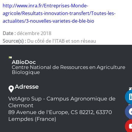
http://www.inra.fr/Entreprises-Monde-
agricole/Resultats-innovation-transfert/Toutes-les-
actualites/3-nouvelles-varietes-de-ble-bio
Date :
décembre 2018
Source(s) :
Du côté de l'ITAB et son réseau
ABioDoc
Centre National de Ressources en Agriculture
Biologique
Adresse
VetAgro Sup - Campus Agronomique de
0
Clermont
7
9
89 Avenue de l'Europe, CS 82212, 63370
1
Lempdes (France)
9