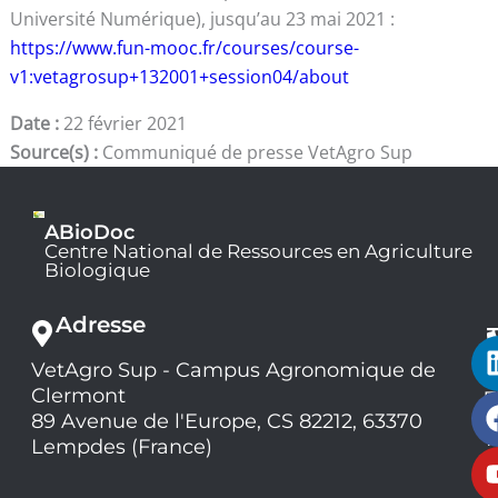
Université Numérique), jusqu’au 23 mai 2021 :
https://www.fun-mooc.fr/courses/course-
v1:vetagrosup+132001+session04/about
Date :
22 février 2021
Source(s) :
Communiqué de presse VetAgro Sup
ABioDoc
Centre National de Ressources en Agriculture
Biologique
Adresse
VetAgro Sup - Campus Agronomique de
0
Clermont
7
9
89 Avenue de l'Europe, CS 82212, 63370
1
Lempdes (France)
9