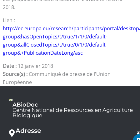
2018.
Lien :
http://ec.europa.eu/research/participants/portal/desktop
group&hasOpenTopics/t/true/1/1/0/default-
group&allClosedTopics/t/true/0/1/0/default-
group&+PublicationDateLong/asc
Date :
12 janvier 2018
Source(s) :
Communiqué de presse de l'Union
Européenne
ABioDoc
Centre National de Ressources en Agriculture
Biologique
Adresse