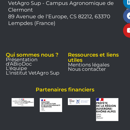
VetAgro Sup - Campus Agronomique de
0
Clermont
7
9
89 Avenue de l'Europe, CS 82212, 63370
1
Lempdes (France)
9
Qui sommes nous ?
Ressources et liens
Présentation
utiles
d'ABioDoc
Mentions légales
L'équipe
Nous contacter
L'institut VetAgro Sup
Partenaires financiers