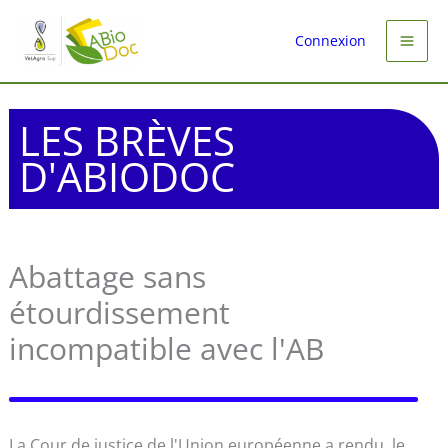
Aller
au
Connexion
contenu
LES BRÈVES
D'ABIODOC
Abattage sans
étourdissement
incompatible avec l'AB
La Cour de justice de l'Union européenne a rendu, le