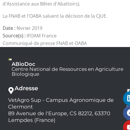
d'Assistance aux Bêtes d'Abattoirs).
La FNAB et l'OABA saluent la décision de la CJUE.
Date :
février 2019
Source(s) :
IFOAM France
Communiqué de presse FNAB et OABA
ABioDoc
Centre National de Ressources en Agriculture
Biologique
Adresse
VetAgro Sup - Campus Agronomique de
0
Clermont
7
9
89 Avenue de l'Europe, CS 82212, 63370
1
Lempdes (France)
9