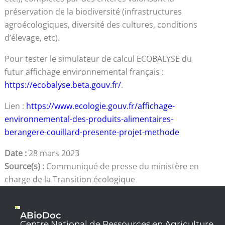
préservation de la biodiversité (infrastructures
agroécologiques, diversité des cultures, conditions
d’élevage, etc).
Pour tester le simulateur de calcul ECOBALYSE du
futur affichage environnemental français :
https://ecobalyse.beta.gouv.fr/
.
Lien :
https://www.ecologie.gouv.fr/affichage-
environnemental-des-produits-alimentaires-
berangere-couillard-presente-projet-methode
Date :
28 mars 2023
Source(s) :
Communiqué de presse du ministère en
charge de la Transition écologique
ABioDoc
Centre National de Ressources en Agriculture