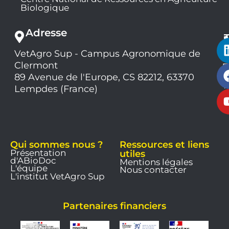
Biologique
Adresse
VetAgro Sup - Campus Agronomique de
0
Clermont
7
9
89 Avenue de l'Europe, CS 82212, 63370
1
Lempdes (France)
9
Qui sommes nous ?
Ressources et liens
Présentation
utiles
d'ABioDoc
Mentions légales
L'équipe
Nous contacter
L'institut VetAgro Sup
Partenaires financiers