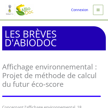
Aller
au
Connexion
contenu
LES BRÈVES
D'ABIODOC
Affichage environnemental :
Projet de méthode de calcul
du futur éco-score
Concernant l’affichage environnemental, 18