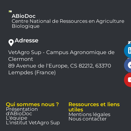
ABioDoc
Centre National de Ressources en Agriculture
Biologique
Adresse
VetAgro Sup - Campus Agronomique de
0
Clermont
7
9
89 Avenue de l'Europe, CS 82212, 63370
1
Lempdes (France)
9
Qui sommes nous ?
Ressources et liens
Présentation
utiles
d'ABioDoc
Mentions légales
L'équipe
Nous contacter
L'institut VetAgro Sup