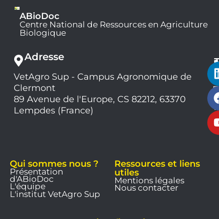
ABioDoc
Centre National de Ressources en Agriculture
Biologique
Adresse
VetAgro Sup - Campus Agronomique de
0
Clermont
7
9
89 Avenue de l'Europe, CS 82212, 63370
1
Lempdes (France)
9
Qui sommes nous ?
Ressources et liens
Présentation
utiles
d'ABioDoc
Mentions légales
L'équipe
Nous contacter
L'institut VetAgro Sup