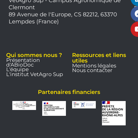
VetAgro Sup - Campus Agronomique de
0
Clermont
7
9
89 Avenue de l'Europe, CS 82212, 63370
1
Lempdes (France)
9
Qui sommes nous ?
Ressources et liens
Présentation
utiles
d'ABioDoc
Mentions légales
L'équipe
Nous contacter
L'institut VetAgro Sup
Partenaires financiers