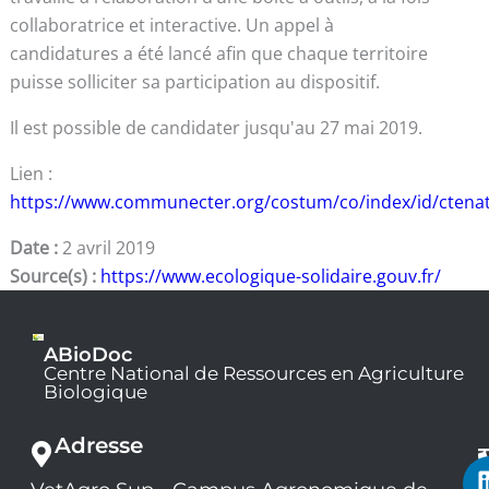
collaboratrice et interactive. Un appel à
candidatures a été lancé afin que chaque territoire
puisse solliciter sa participation au dispositif.
Il est possible de candidater jusqu'au 27 mai 2019.
Lien :
https://www.communecter.org/costum/co/index/id/ctena
Date :
2 avril 2019
Source(s) :
https://www.ecologique-solidaire.gouv.fr/
ABioDoc
Centre National de Ressources en Agriculture
Biologique
Adresse