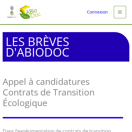
Aller
au
Connexion
contenu
LES BRÈVES
D'ABIODOC
Appel à candidatures
Contrats de Transition
Écologique
Dans l’expérimentation de contrats de transition