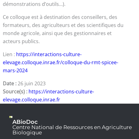
démonstrations d’outils…).
Ce colloque est à destination des conseillers, des
formateurs, des agriculteurs et des scientifiques du
monde agricole, ainsi que des gestionnaires et
acteurs publics.
Lien :
https://interactions-culture-
elevage.colloque.inrae.fr/colloque-du-rmt-spicee-
mars-2024
Date :
26 juin 2023
Source(s) :
https://interactions-culture-
elevage.colloque.inrae.fr
ABioDoc
Centre National de Ressources en Agriculture
Biologique