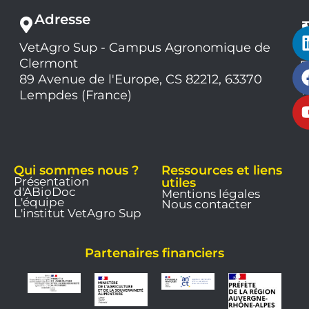
Adresse
VetAgro Sup - Campus Agronomique de
0
Clermont
7
9
89 Avenue de l'Europe, CS 82212, 63370
1
Lempdes (France)
9
Qui sommes nous ?
Ressources et liens
Présentation
utiles
d'ABioDoc
Mentions légales
L'équipe
Nous contacter
L'institut VetAgro Sup
Partenaires financiers