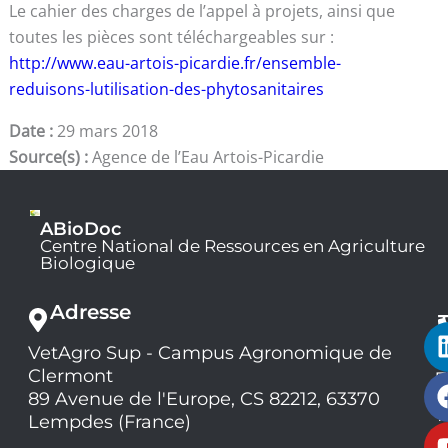
Le cahier des charges de l’appel à projets, ainsi que
toutes les pièces sont téléchargeables sur :
http://www.eau-artois-picardie.fr/ensemble-
reduisons-lutilisation-des-phytosanitaires
Date :
29 mars 2018
Source(s) :
Agence de l’Eau Artois-Picardie
ABioDoc
Centre National de Ressources en Agriculture
Biologique
Adresse
VetAgro Sup - Campus Agronomique de
0
Clermont
7
9
89 Avenue de l'Europe, CS 82212, 63370
1
Lempdes (France)
9