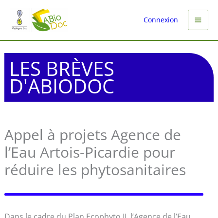
Aller
au
Connexion
contenu
LES BRÈVES
D'ABIODOC
Appel à projets Agence de
l’Eau Artois-Picardie pour
réduire les phytosanitaires
Dans le cadre du Plan Ecophyto II, l’Agence de l’Eau