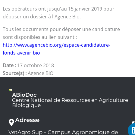
Les opérateurs ont jusqu'au 15 janvier 2019 pour
déposer un dossier à l'Agence Bio.
Tous les documents pour déposer une candidature
sont disponibles au lien suivant :
http://www.agencebio.org/espace-candidature-
fonds-avenir-bio
Date :
17 octobre 2018
Source(s) :
Agence BIO
ABioDoc
Centre National de Ressources en Agriculture
Biologique
Adresse
VetAgro Sup - Campus Agronomique de
0