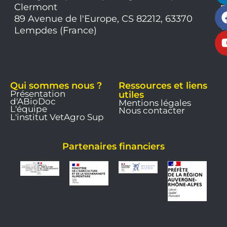
Clermont
7
9
89 Avenue de l'Europe, CS 82212, 63370
1
Lempdes (France)
9
Qui sommes nous ?
Ressources et liens
Présentation
utiles
d'ABioDoc
Mentions légales
L'équipe
Nous contacter
L'institut VetAgro Sup
Partenaires financiers