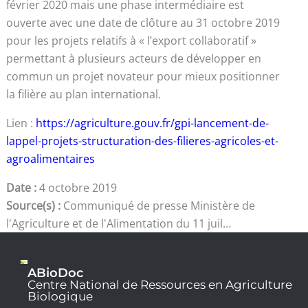
février 2020 mais une phase intermédiaire est
ouverte avec une date de clôture au 31 octobre 2019
pour les projets relatifs à « l’export collaboratif »
permettant à plusieurs acteurs de développer en
commun un projet novateur pour mieux positionner
la filière au plan international.
Lien :
https://agriculture.gouv.fr/gpi-lancement-de-
lappel-projets-structuration-des-filieres-agricoles-et-
agroalimentaires
Date :
4 octobre 2019
Source(s) :
Communiqué de presse Ministère de
l'Agriculture et de l'Alimentation du 11 juil…
ABioDoc
Centre National de Ressources en Agriculture
Biologique