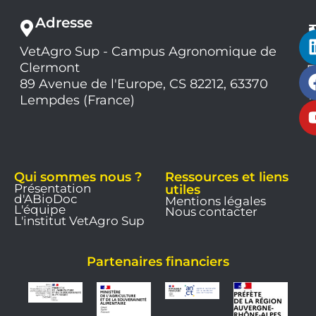
Adresse
VetAgro Sup - Campus Agronomique de
0
Clermont
7
9
89 Avenue de l'Europe, CS 82212, 63370
1
Lempdes (France)
9
Qui sommes nous ?
Ressources et liens
Présentation
utiles
d'ABioDoc
Mentions légales
L'équipe
Nous contacter
L'institut VetAgro Sup
Partenaires financiers