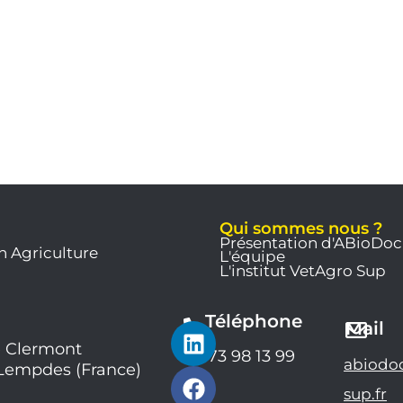
Qui sommes nous ?
Présentation d'ABioDoc
n Agriculture
L'équipe
L'institut VetAgro Sup
Téléphone
L
F
Y
Mail
i
a
o
 Clermont
04 73 98 13 99
abiodo
 Lempdes (France)
n
c
u
k
e
t
sup.fr