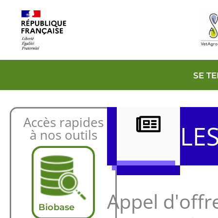
Aller
au
contenu
SE T
Accès rapides
LE
à nos outils
Appel d'offr
Biobase