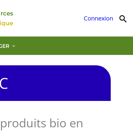
urces
Rec
Connexion
gique
GER
OC
 produits bio en