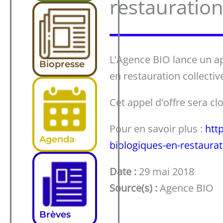
restauratio
L'Agence BIO lance un app
Biopresse
en restauration collecti
Cet appel d'offre sera clo
Pour en savoir plus :
htt
Agenda
biologiques-en-restaurat
Date :
29 mai 2018
Source(s) :
Agence BIO
Brèves