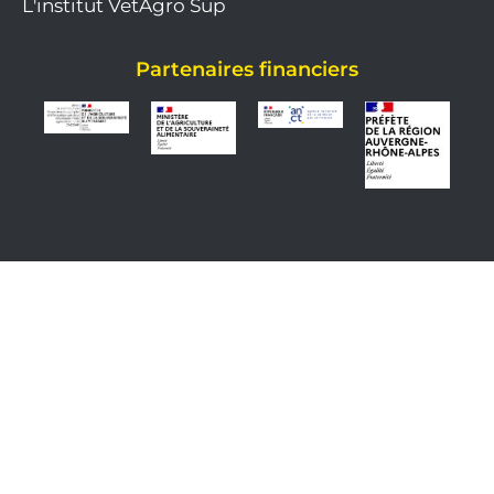
L'institut VetAgro Sup
Partenaires financiers