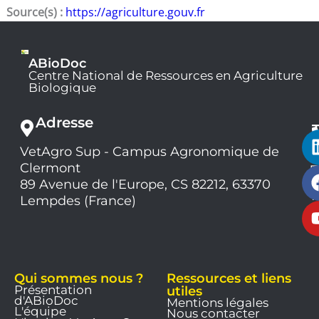
Source(s) :
https://agriculture.gouv.fr
ABioDoc
Centre National de Ressources en Agriculture
Biologique
Adresse
VetAgro Sup - Campus Agronomique de
0
Clermont
7
9
89 Avenue de l'Europe, CS 82212, 63370
1
Lempdes (France)
9
Qui sommes nous ?
Ressources et liens
Présentation
utiles
d'ABioDoc
Mentions légales
L'équipe
Nous contacter