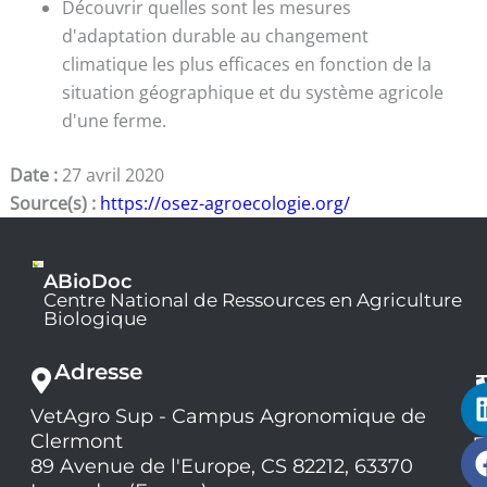
Découvrir quelles sont les mesures
d'adaptation durable au changement
climatique les plus efficaces en fonction de la
situation géographique et du système agricole
d'une ferme.
Date :
27 avril 2020
Source(s) :
https://osez-agroecologie.org/
ABioDoc
Centre National de Ressources en Agriculture
Biologique
Adresse
VetAgro Sup - Campus Agronomique de
0
Clermont
7
9
89 Avenue de l'Europe, CS 82212, 63370
1