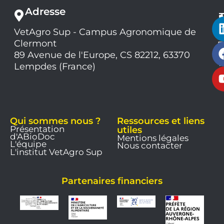
Adresse
VetAgro Sup - Campus Agronomique de
0
Clermont
7
9
89 Avenue de l'Europe, CS 82212, 63370
1
Lempdes (France)
9
Qui sommes nous ?
Ressources et liens
Présentation
utiles
d'ABioDoc
Mentions légales
L'équipe
Nous contacter
L'institut VetAgro Sup
Partenaires financiers