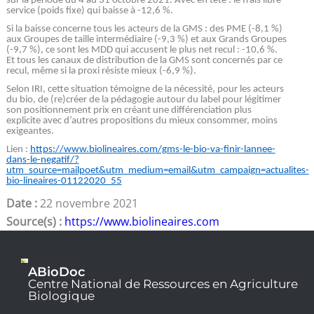
sur la période du 4 au 31 octobre 2021. Avec en tête : le frais libre
service (poids fixe) qui baisse à -12,6 %.
Si la baisse concerne tous les acteurs de la GMS : des PME (-8,1 %)
aux Groupes de taille intermédiaire (-9,3 %) et aux Grands Groupes
(-9,7 %), ce sont les MDD qui accusent le plus net recul : -10,6 %.
Et tous les canaux de distribution de la GMS sont concernés par ce
recul, même si la proxi résiste mieux (-6,9 %).
Selon IRI, cette situation témoigne de la nécessité, pour les acteurs
du bio, de (re)créer de la pédagogie autour du label pour légitimer
son positionnement prix en créant une différenciation plus
explicite avec d’autres propositions du mieux consommer, moins
exigeantes.
Lien :
https://www.biolineaires.com/gms-le-bio-va-finir-lannee-
dans-le-negatif/?
utm_source=mailpoet&utm_medium=email&utm_campaign=actualites-
bio-lineaires-01122020_55
Date :
22 novembre 2021
Source(s) :
https://www.biolineaires.com
ABioDoc
Centre National de Ressources en Agriculture
Biologique