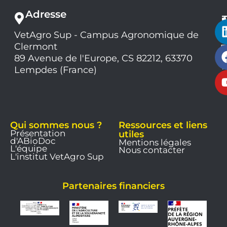
Adresse
VetAgro Sup - Campus Agronomique de
0
Clermont
7
9
89 Avenue de l'Europe, CS 82212, 63370
1
Lempdes (France)
9
Qui sommes nous ?
Ressources et liens
Présentation
utiles
d'ABioDoc
Mentions légales
L'équipe
Nous contacter
L'institut VetAgro Sup
Partenaires financiers