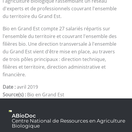
l'agriculture biologique rassemblant un réseau
d'experts et de professionnels couvrant l'ensemble
du territoire du Grand Est.
Bio en Grand Est compte 27 salariés répartis sur
l'ensemble du territoire et couvrant l'ensemble des
filières bio. Une direction transversale à l'ensemble
du Grand Est vient d'être mise en place, au travers
de trois pôles principaux : direction technique,
filières et territoire, direction administrative et
financière.
Date :
avril 2019
Source(s) :
Bio en Grand Est
ABioDoc
Centre National de Ressources en Agriculture
Biologique