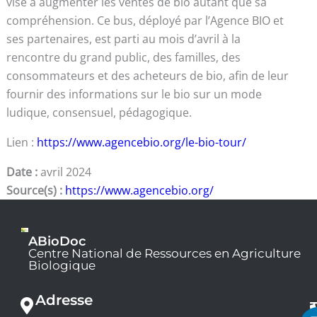
vise à augmenter les ventes de bio autant que sa
compréhension. Ce bus, déployé par l’Agence BIO et
ses partenaires, est parti au mois d’avril à la
rencontre du grand public, des familles, des
consommateurs et des acheteurs de bio, afin de leur
fournir des informations sur le bio sur un mode
ludique, consensuel, pédagogique.
Lien :
https://www.agencebio.org/le-bio-tour/
Date :
avril 2024
Source(s) :
https://www.agencebio.org/
ABioDoc
Centre National de Ressources en Agriculture
Biologique
Adresse