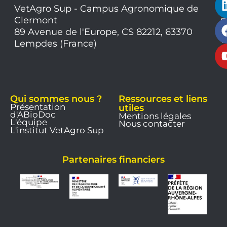
VetAgro Sup - Campus Agronomique de
0
Clermont
7
9
89 Avenue de l'Europe, CS 82212, 63370
1
Lempdes (France)
9
Qui sommes nous ?
Ressources et liens
Présentation
utiles
d'ABioDoc
Mentions légales
L'équipe
Nous contacter
L'institut VetAgro Sup
Partenaires financiers