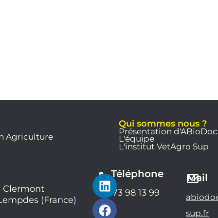
Qui sommes nous ?
Présentation d'ABioDoc
n Agriculture
L'équipe
L'institut VetAgro Sup
Téléphone
L
F
Y
Mail
i
a
o
 Clermont
04 73 98 13 99
abiodo
 Lempdes (France)
n
c
u
k
e
t
sup.fr