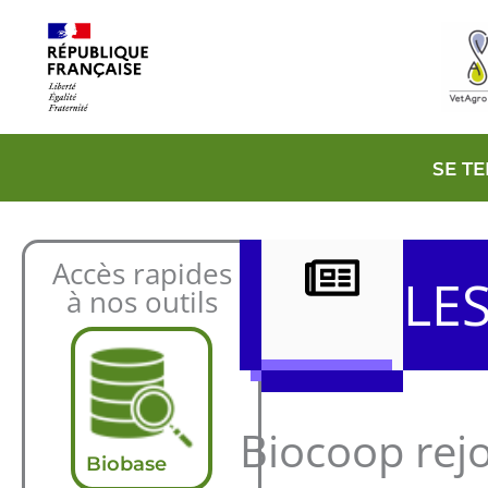
Aller
au
contenu
SE T
Accès rapides
LE
à nos outils
Biocoop rejoi
Biobase