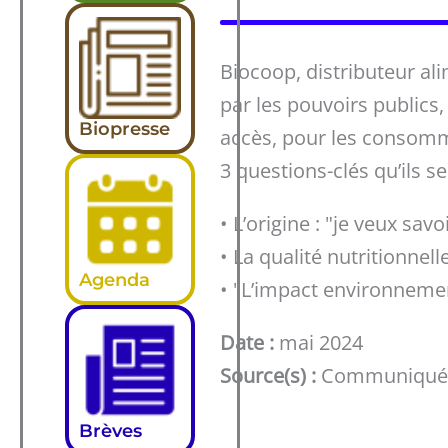
Biocoop, distributeur ali
par les pouvoirs publics
Biopresse
accès, pour les consomma
3 questions-clés qu’ils se
• L’origine : "je veux sav
• La qualité nutritionnell
Agenda
• "L’impact environnement
Date :
mai 2024
Source(s) :
Communiqué de
Brèves