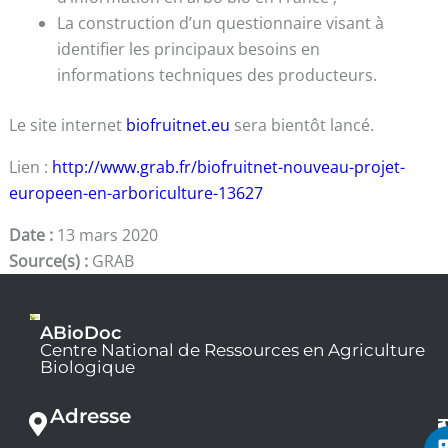
La construction d’un questionnaire visant à
identifier les principaux besoins en
informations techniques des producteurs.
Le site internet
biofruitnet.eu
sera bientôt lancé.
Lien :
http://www.grab.fr/biofruitnet-nouveau-projet-
europeen-en-arboriculture-13627
Date :
13 mars 2020
Source(s) :
GRAB
ABioDoc
Centre National de Ressources en Agriculture
Biologique
Adresse