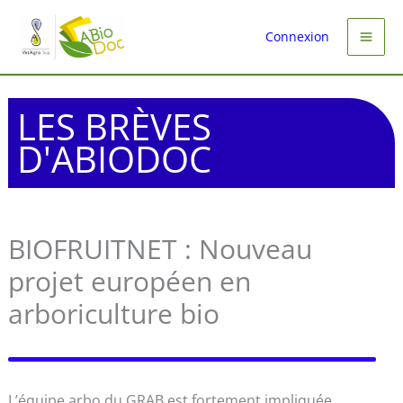
Aller
au
Connexion
contenu
LES BRÈVES
D'ABIODOC
BIOFRUITNET : Nouveau
projet européen en
arboriculture bio
L’équipe arbo du GRAB est fortement impliquée