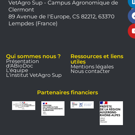
VetAgro Sup - Campus Agronomique de
0
Clermont
7
9
89 Avenue de l'Europe, CS 82212, 63370
1
Lempdes (France)
9
Qui sommes nous ?
Ressources et liens
Présentation
utiles
d'ABioDoc
Mentions légales
L'équipe
Nous contacter
L'institut VetAgro Sup
Partenaires financiers