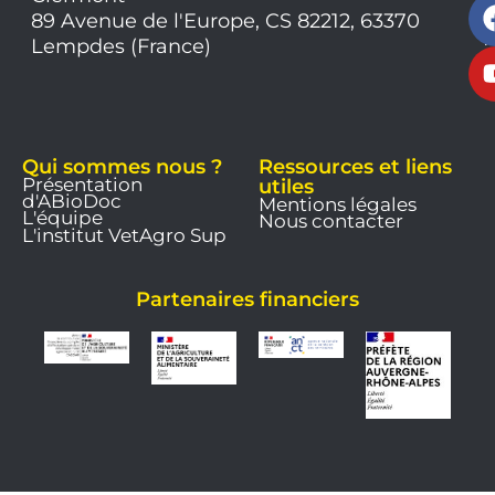
9
89 Avenue de l'Europe, CS 82212, 63370
1
Lempdes (France)
9
Qui sommes nous ?
Ressources et liens
Présentation
utiles
d'ABioDoc
Mentions légales
L'équipe
Nous contacter
L'institut VetAgro Sup
Partenaires financiers