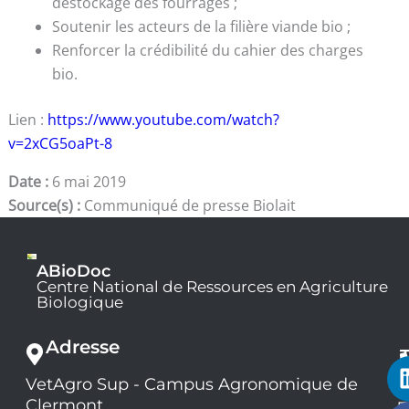
déstockage des fourrages ;
Soutenir les acteurs de la filière viande bio ;
Renforcer la crédibilité du cahier des charges
bio.
Lien :
https://www.youtube.com/watch?
v=2xCG5oaPt-8
Date :
6 mai 2019
Source(s) :
Communiqué de presse Biolait
ABioDoc
Centre National de Ressources en Agriculture
Biologique
Adresse
VetAgro Sup - Campus Agronomique de
0
Clermont
7