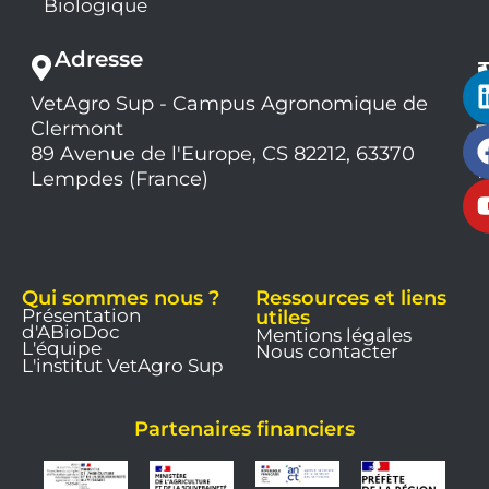
Biologique
Adresse
VetAgro Sup - Campus Agronomique de
0
Clermont
7
9
89 Avenue de l'Europe, CS 82212, 63370
1
Lempdes (France)
9
Qui sommes nous ?
Ressources et liens
Présentation
utiles
d'ABioDoc
Mentions légales
L'équipe
Nous contacter
L'institut VetAgro Sup
Partenaires financiers