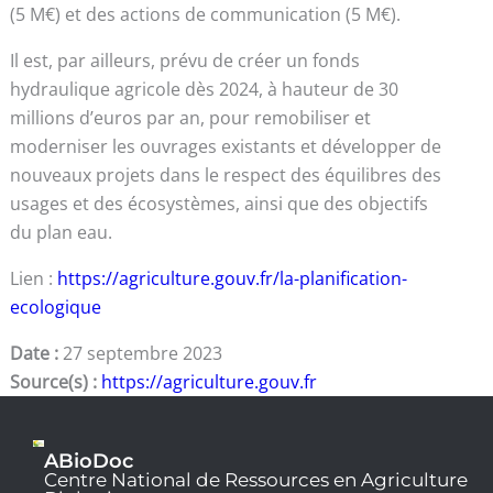
(5 M€) et des actions de communication (5 M€).
Il est, par ailleurs, prévu de créer un fonds
hydraulique agricole dès 2024, à hauteur de 30
millions d’euros par an, pour remobiliser et
moderniser les ouvrages existants et développer de
nouveaux projets dans le respect des équilibres des
usages et des écosystèmes, ainsi que des objectifs
du plan eau.
Lien :
https://agriculture.gouv.fr/la-planification-
ecologique
Date :
27 septembre 2023
Source(s) :
https://agriculture.gouv.fr
ABioDoc
Centre National de Ressources en Agriculture