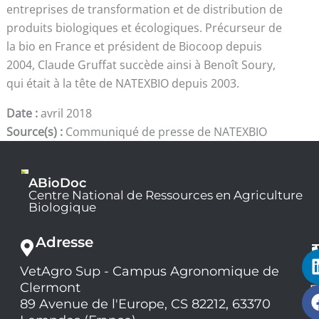
entreprises de transformation et de distribution de
produits biologiques et écologiques. Précurseur de
la bio en France et président de Biocoop depuis
2004, Claude Gruffat succède ainsi à Benoît Soury,
qui était à la tête de NATEXBIO depuis 2003.
Date :
avril 2018
Source(s) :
Communiqué de presse de NATEXBIO
ABioDoc
Centre National de Ressources en Agriculture
Biologique
Adresse
VetAgro Sup - Campus Agronomique de
0
Clermont
7
9
89 Avenue de l'Europe, CS 82212, 63370
1