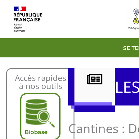
Aller
au
contenu
SE T
Accès rapides
LE
à nos outils
Cantines : D
Biobase