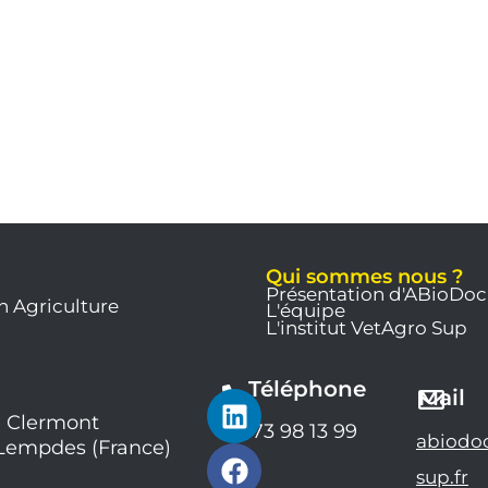
Qui sommes nous ?
Présentation d'ABioDoc
n Agriculture
L'équipe
L'institut VetAgro Sup
Téléphone
L
F
Y
Mail
i
a
o
 Clermont
04 73 98 13 99
abiodo
 Lempdes (France)
n
c
u
k
e
t
sup.fr