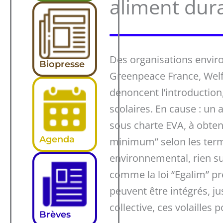
aliment dura
Des organisations enviro
Biopresse
Greenpeace France, Welf
dénoncent l’introduction,
scolaires. En cause : un a
sous charte EVA, à obteni
Agenda
minimum” selon les terme
environnemental, rien su
comme la loi “Egalim” pr
peuvent être intégrés, ju
collective, ces volailles
Brèves