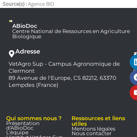
Source(s) :
Agence BIO
ABioDoc
Centre National de Ressources en Agriculture
Biologique
Adresse
VetAgro Sup - Campus Agronomique de
0
Clermont
7
9
89 Avenue de l'Europe, CS 82212, 63370
1
Lempdes (France)
9
Qui sommes nous ?
Ressources et liens
Présentation
utiles
d'ABioDoc
Mentions légales
L'équipe
Nous contacter