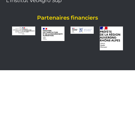
L'institut VetAgro Sup
Partenaires financiers