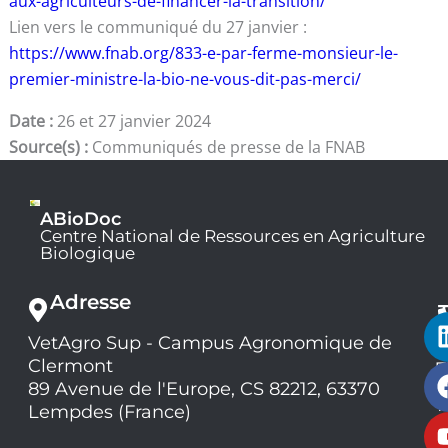
aux-agriculteurs-de-financer-la-transition/
Lien vers le communiqué du 27 janvier :
https://www.fnab.org/833-e-par-ferme-monsieur-le-
premier-ministre-la-bio-ne-vous-dit-pas-merci/
Date :
26 et 27 janvier 2024
Source(s) :
Communiqués de presse de la FNAB
ABioDoc
Centre National de Ressources en Agriculture
Biologique
Adresse
VetAgro Sup - Campus Agronomique de
0
Clermont
7
9
89 Avenue de l'Europe, CS 82212, 63370
1
Lempdes (France)
9