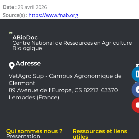
Date :
29 avril 2026
Source(s) :
https://www.fnab.org
ABioDoc
Centre National de Ressources en Agriculture
Biologique
Adresse
VetAgro Sup - Campus Agronomique de
0
Clermont
7
9
89 Avenue de l'Europe, CS 82212, 63370
1
Lempdes (France)
9
Qui sommes nous ?
Ressources et liens
Présentation
utiles