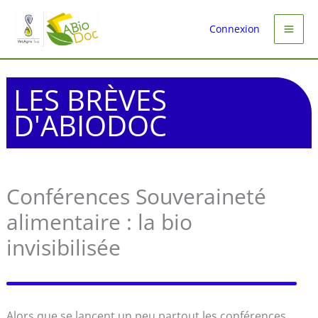
Aller
au
Connexion
contenu
LES BRÈVES
D'ABIODOC
Conférences Souveraineté
alimentaire : la bio
invisibilisée
Alors que se lancent un peu partout les conférences