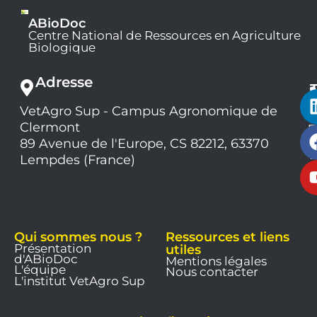
ABioDoc
Centre National de Ressources en Agriculture
Biologique
Adresse
VetAgro Sup - Campus Agronomique de
0
Clermont
7
9
89 Avenue de l'Europe, CS 82212, 63370
1
Lempdes (France)
9
Qui sommes nous ?
Ressources et liens
Présentation
utiles
d'ABioDoc
Mentions légales
L'équipe
Nous contacter
L'institut VetAgro Sup