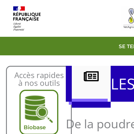
Aller
au
contenu
SE T
Accès rapides
LE
à nos outils
De la poudre
Biobase