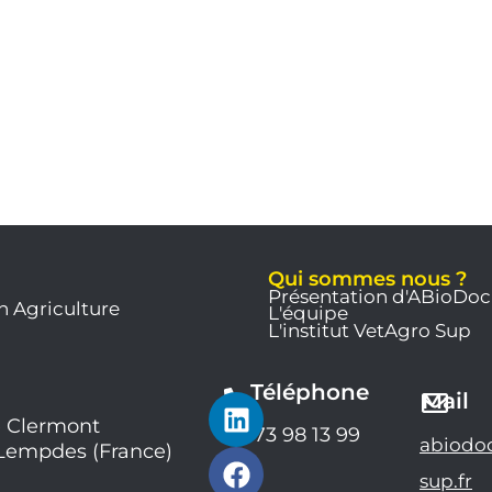
Qui sommes nous ?
Présentation d'ABioDoc
n Agriculture
L'équipe
L'institut VetAgro Sup
Téléphone
L
F
Y
Mail
i
a
o
 Clermont
04 73 98 13 99
abiodo
 Lempdes (France)
n
c
u
k
e
t
sup.fr