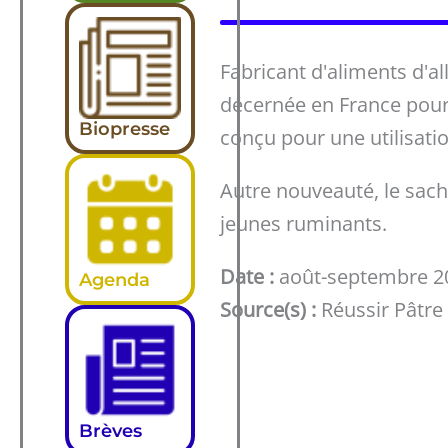
Fabricant d'aliments d'all
décernée en France pour 
Biopresse
conçu pour une utilisati
Autre nouveauté, le sache
jeunes ruminants.
Date :
août-septembre 2
Agenda
Source(s) :
Réussir Pâtre
Brèves