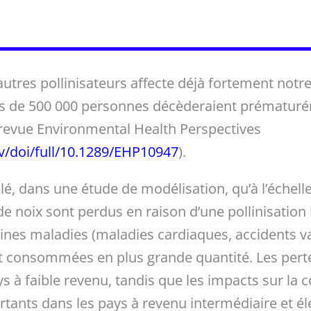
 autres pollinisateurs affecte déjà fortement notr
ès de 500 000 personnes décèderaient prématurém
revue Environmental Health Perspectives
ov/doi/full/10.1289/EHP10947
).
lé, dans une étude de modélisation, qu’à l’échell
de noix sont perdus en raison d’une pollinisation
aines maladies (maladies cardiaques, accidents v
nt consommées en plus grande quantité. Les pert
s à faible revenu, tandis que les impacts sur la
rtants dans les pays à revenu intermédiaire et él