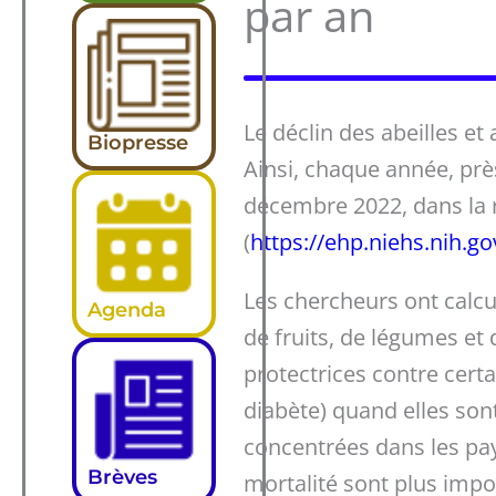
par an
Le déclin des abeilles et
Biopresse
Ainsi, chaque année, pr
décembre 2022, dans la 
(
https://ehp.niehs.nih.g
Les chercheurs ont calcu
Agenda
de fruits, de légumes et 
protectrices contre cert
diabète) quand elles so
concentrées dans les pay
Brèves
mortalité sont plus impo