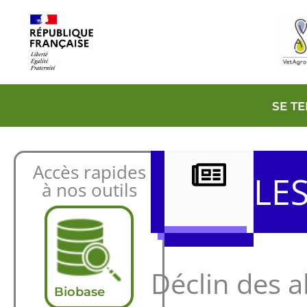
Aller
au
contenu
SE T
Accès rapides
LE
à nos outils
Déclin des a
Biobase