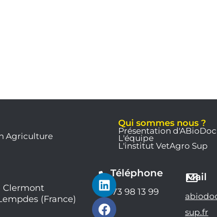
Qui sommes nous ?
Présentation d'ABioDoc
n Agriculture
L'équipe
L'institut VetAgro Sup
Téléphone
L
F
Y
Mail
i
a
o
 Clermont
04 73 98 13 99
abiodo
 Lempdes (France)
n
c
u
k
e
t
sup.fr