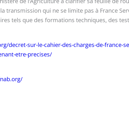
nistère de l’Agriculture à clarifier sa feuille de 
 à la transmission qui ne se limite pas à France Se
es tels que des formations techniques, des tests 
rg/decret-sur-le-cahier-des-charges-de-france-se
nant-etre-precises/
nab.org/