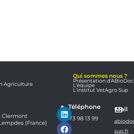
Qui sommes nous ?
Présentation d'ABioDoc
n Agriculture
L'équipe
L'institut VetAgro Sup
Téléphone
L
F
Y
Mail
i
a
o
 Clermont
04 73 98 13 99
abiodo
 Lempdes (France)
n
c
u
k
e
t
sup.fr