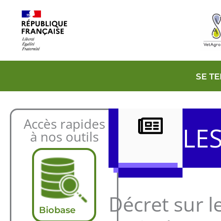
Aller
au
contenu
SE T
Accès rapides
LE
à nos outils
Décret sur l
Biobase