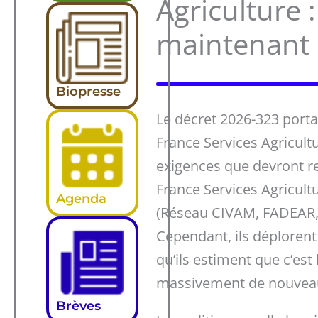
Agriculture 
maintenant 
Biopresse
Le décret 2026-323 port
France Services Agricultur
exigences que devront r
France Services Agricult
Agenda
(Réseau CIVAM, FADEAR, 
Cependant, ils déplorent
qu’ils estiment que c’est
massivement de nouveau
Brèves