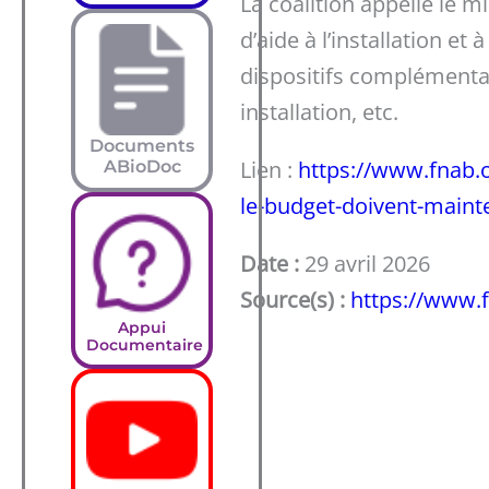
La coalition appelle le mi
d’aide à l’installation et
dispositifs complémentair
installation, etc.
Documents
Lien :
https://www.fnab.o
ABioDoc
le-budget-doivent-mainte
Date :
29 avril 2026
Source(s) :
https://www.f
Appui
Documentaire