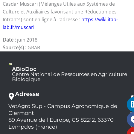
Casdar Muscari (Mélanges Utiles aux Systèmes de
Culture et Auxiliaires favorisant une Réduction des
Intrants) sont en ligne à l'adresse :
https://wiki.itab-
lab.fr/muscari
Date :
juin 2018
Source(s) :
GRAB
ABioDoc
Centre National de Ressources en Agriculture
Biologique
Adresse
VetAgro Sup - Campus Agronomique de
0
Clermont
7
9
89 Avenue de l'Europe, CS 82212, 63370
1
Lempdes (France)
9