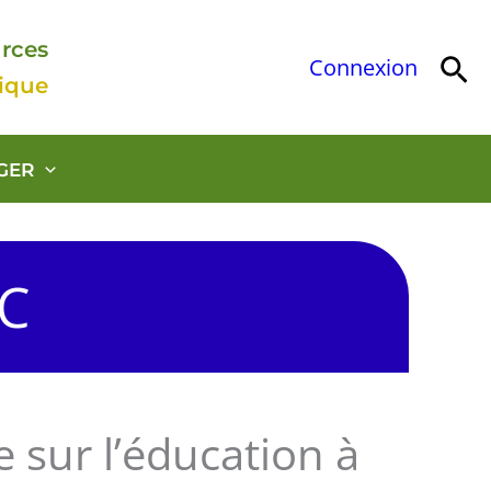
urces
Rec
Connexion
gique
GER
OC
 sur l’éducation à