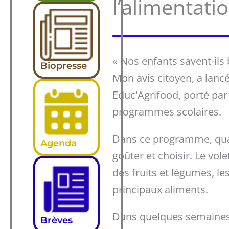
l’alimentati
« Nos enfants savent-ils
Biopresse
Mon avis citoyen, a lancé
Educ'Agrifood, porté par 
programmes scolaires.
Dans ce programme, quatr
Agenda
goûter et choisir. Le vo
des fruits et légumes, les
principaux aliments.
Dans quelques semaines, 
Brèves