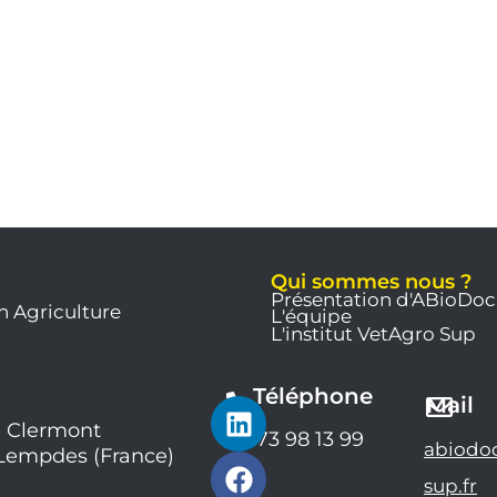
Qui sommes nous ?
Présentation d'ABioDoc
n Agriculture
L'équipe
L'institut VetAgro Sup
Téléphone
L
F
Y
Mail
i
a
o
 Clermont
04 73 98 13 99
abiodo
 Lempdes (France)
n
c
u
k
e
t
sup.fr