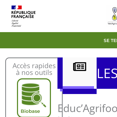
Aller
au
contenu
SE T
Accès rapides
LE
à nos outils
Educ’Agrifoo
Biobase