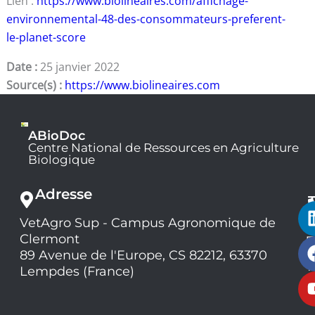
Lien :
https://www.biolineaires.com/affichage-
environnemental-48-des-consommateurs-preferent-
le-planet-score
Date :
25 janvier 2022
Source(s) :
https://www.biolineaires.com
ABioDoc
Centre National de Ressources en Agriculture
Biologique
Adresse
VetAgro Sup - Campus Agronomique de
0
Clermont
7
9
89 Avenue de l'Europe, CS 82212, 63370
1
Lempdes (France)
9