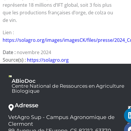
représente 18 millions d’IFT global, soit 3 fois plus
que les productions françaises d’orge, de colza ou
de vin.
Lien :
https://solagro.org/images/imagesCK/files/presse/2024_
Date :
novembre 2024
Source(s) :
https://solagro.org
ABioDoc
Centre National de Ressources en Agriculture
Biologique
Adresse
VetAgro Sup - Campus Agronomique de
0
Clermont
7
9
89 Avenue de l'Europe, CS 82212, 63370