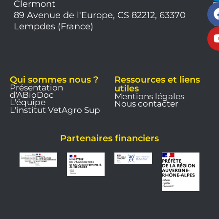
Clermont
7
9
89 Avenue de l'Europe, CS 82212, 63370
1
Lempdes (France)
9
Qui sommes nous ?
Ressources et liens
Présentation
utiles
d'ABioDoc
Mentions légales
L'équipe
Nous contacter
L'institut VetAgro Sup
Partenaires financiers