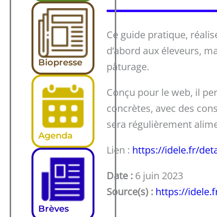
Ce guide pratique, réalis
d’abord aux éleveurs, mai
Biopresse
pâturage.
Conçu pour le web, il pe
concrètes, avec des cons
sera régulièrement alime
Agenda
Lien :
https://idele.fr/de
Date :
6 juin 2023
Source(s) :
https://idele.f
Brèves