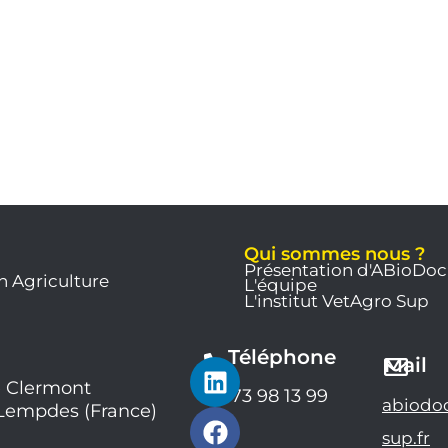
Qui sommes nous ?
Présentation d'ABioDoc
n Agriculture
L'équipe
L'institut VetAgro Sup
Téléphone
L
F
Y
Mail
i
a
o
 Clermont
04 73 98 13 99
abiodo
 Lempdes (France)
n
c
u
k
e
t
sup.fr