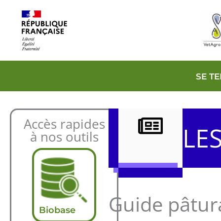
Aller
au
contenu
SE T
Accès rapides
LE
à nos outils
Guide pâtur
Biobase