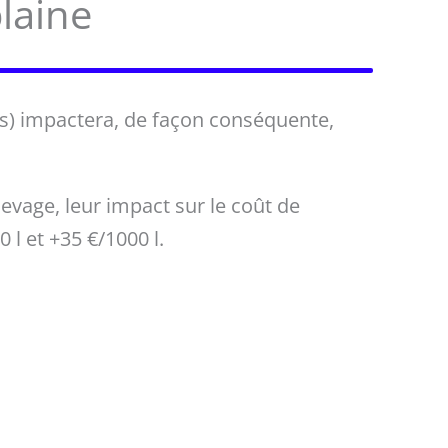
plaine
ts) impactera, de façon conséquente,
levage, leur impact sur le coût de
 l et +35 €/1000 l.