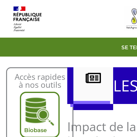
Aller
au
contenu
SE T
Accès rapides
LE
à nos outils
Impact de la
Biobase