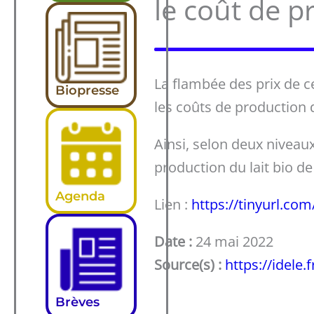
le coût de p
La flambée des prix de 
Biopresse
les coûts de production d
Ainsi, selon deux niveaux
production du lait bio de
Agenda
Lien :
https://tinyurl.co
Date :
24 mai 2022
Source(s) :
https://idele.f
Brèves