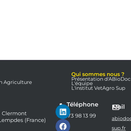
Qui sommes nous ?
Présentation d'ABioDoc
n Agriculture
L'équipe
L'institut VetAgro Sup
Téléphone
L
F
Y
Mail
i
a
o
 Clermont
04 73 98 13 99
abiodo
 Lempdes (France)
n
c
u
k
e
t
sup.fr