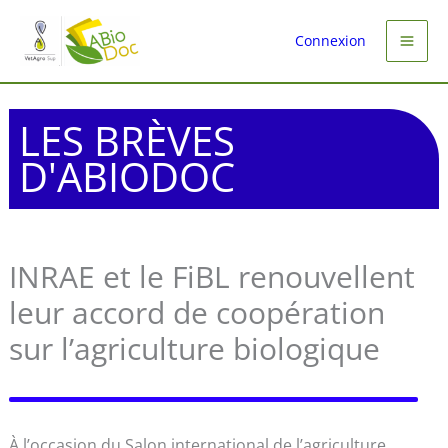
Aller
au
Connexion
contenu
LES BRÈVES
D'ABIODOC
INRAE et le FiBL renouvellent
leur accord de coopération
sur l’agriculture biologique
À l’occasion du Salon international de l’agriculture,