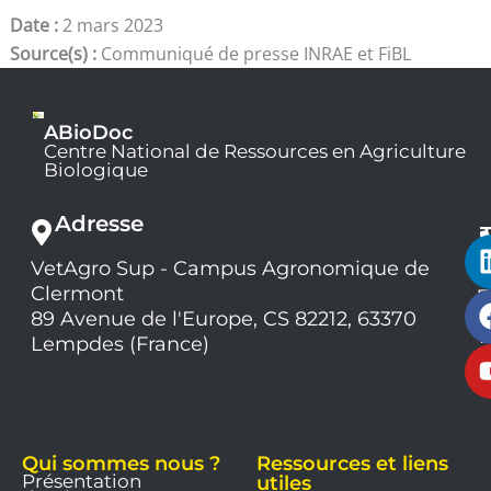
Date :
2 mars 2023
Source(s) :
Communiqué de presse INRAE et FiBL
ABioDoc
Centre National de Ressources en Agriculture
Biologique
Adresse
VetAgro Sup - Campus Agronomique de
0
Clermont
7
9
89 Avenue de l'Europe, CS 82212, 63370
1
Lempdes (France)
9
Qui sommes nous ?
Ressources et liens
Présentation
utiles