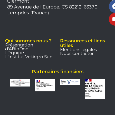
Clermont
7
9
89 Avenue de l'Europe, CS 82212, 63370
1
Lempdes (France)
9
Qui sommes nous ?
Ressources et liens
Présentation
utiles
d'ABioDoc
Mentions légales
L'équipe
Nous contacter
L'institut VetAgro Sup
Partenaires financiers