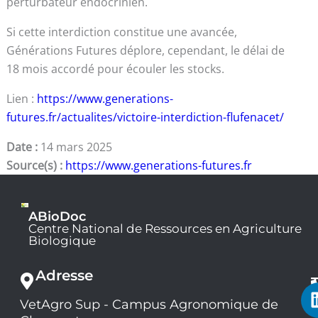
perturbateur endocrinien.
Si cette interdiction constitue une avancée,
Générations Futures déplore, cependant, le délai de
18 mois accordé pour écouler les stocks.
Lien :
https://www.generations-
futures.fr/actualites/victoire-interdiction-flufenacet/
Date :
14 mars 2025
Source(s) :
https://www.generations-futures.fr
ABioDoc
Centre National de Ressources en Agriculture
Biologique
Adresse
VetAgro Sup - Campus Agronomique de
0