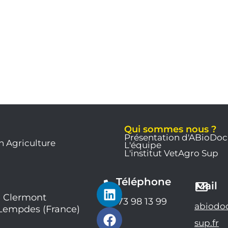
Qui sommes nous ?
Présentation d'ABioDoc
n Agriculture
L'équipe
L'institut VetAgro Sup
Téléphone
L
F
Y
Mail
i
a
o
 Clermont
04 73 98 13 99
abiodo
 Lempdes (France)
n
c
u
k
e
t
sup.fr