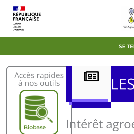
Aller
au
contenu
SE T
Accès rapides
LE
à nos outils
Intérêt agro
Biobase