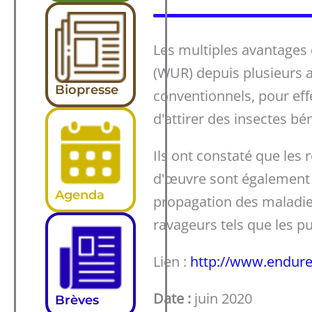
Les multiples avantages 
(WUR) depuis plusieurs a
Biopresse
conventionnels, pour eff
d'attirer des insectes bé
Ils ont constaté que les
d'œuvre sont également
Agenda
propagation des maladies
ravageurs tels que les pu
Lien :
http://www.endure
Date :
juin 2020
Brèves