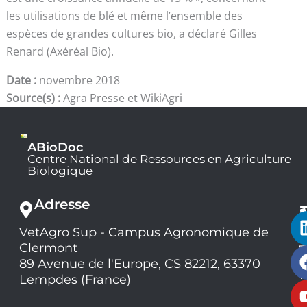
les utilisations de blé et même l’ensemble des
espèces de grandes cultures bio, a déclaré Gilles
Renard (Axéréal Bio).
Date :
novembre 2018
Source(s) :
Agra Presse et WikiAgri
ABioDoc
Centre National de Ressources en Agriculture
Biologique
Adresse
VetAgro Sup - Campus Agronomique de
0
Clermont
7
9
89 Avenue de l'Europe, CS 82212, 63370
1
Lempdes (France)
9