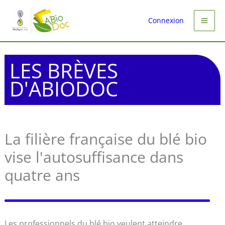
Aller
au
Connexion
contenu
LES BRÈVES
D'ABIODOC
La filière française du blé bio
vise l'autosuffisance dans
quatre ans
Les professionnels du blé bio veulent atteindre